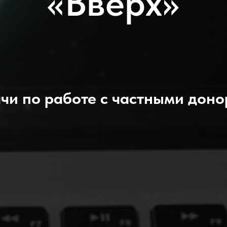
«Вверх»
чи по работе с частными дон