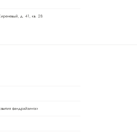
Сиреневый, д. 41, кв. 28
азвития фандрайзинга»