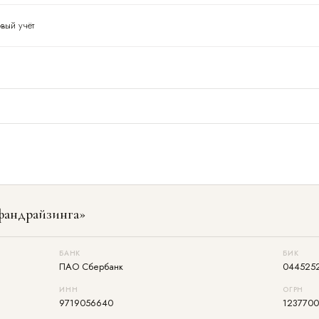
ых
овый учёт
фандрайзинга»
БАНК
БИК
ПАО Сбербанк
044525
ИНН
ОГРН
9719056640
123770