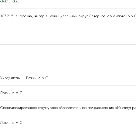
clubfund.ru
105215, г. Москва, вн.тер.г. муниципальный округ Северное Измайлово, б-р 
Учредитель — Ложкина А.С.
Ложкина А.С.
Специализированное структурное образовательное подразделение «Институт р
Ложкина А.С.