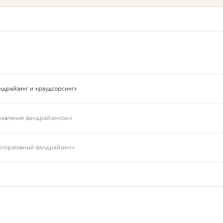
драйзинг и краудсорсинг»
авление фандрайзингом»
поративный фандрайзинг»