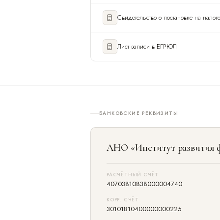
Нажимая кнопку, вы соглашаетесь с
политикой обработки персональных данн
Отправить →
Свидетельство о постановке на налог
Лист записи в ЕГРЮЛ
БАНКОВСКИЕ РЕКВИЗИТЫ
АНО «Институт развития 
РАСЧЁТНЫЙ СЧЁТ
40703810838000004740
КОРР. СЧЁТ
30101810400000000225