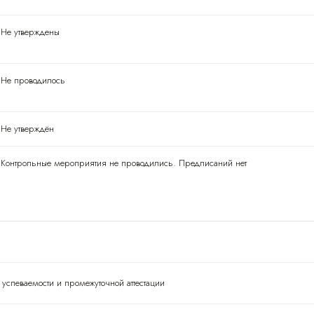
Не утверждены
Не проводилось
Не утверждён
Контрольные мероприятия не проводились. Предписаний нет
успеваемости и промежуточной аттестации