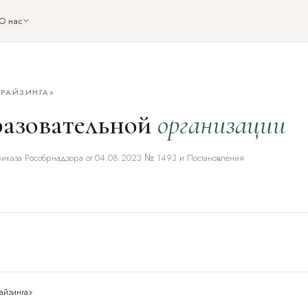
О нас
РАЙЗИНГА»
✕
разовательной
организации
риказа Рособрнадзора от 04.08.2023 № 1493 и Постановления
айзинга»