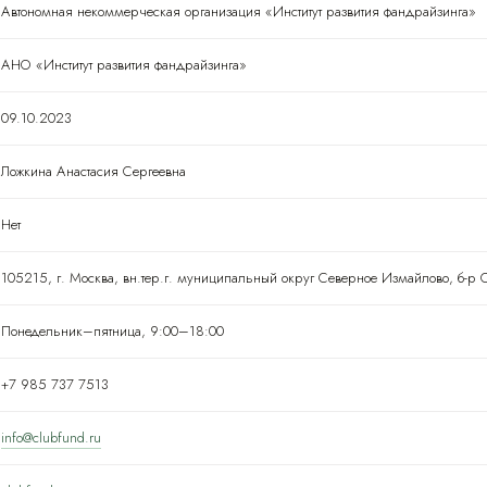
Автономная некоммерческая организация «Институт развития фандрайзинга»
АНО «Институт развития фандрайзинга»
09.10.2023
Ложкина Анастасия Сергеевна
Нет
105215, г. Москва, вн.тер.г. муниципальный округ Северное Измайлово, б-р 
Понедельник–пятница, 9:00–18:00
+7 985 737 7513
info@clubfund.ru