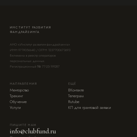
ИНСТИТУТ РАЗВИТИЯ
ФАНДРАЙЗИНГА
АНО «Институт развития фандрайзинга»
ИНН 9719056640 / ОГРН 1237700673693
Включена в реестр операторов
персональных данных.
Регистрационный № 77-25-199287
НАПРАВЛЕНИЯ
ЕЩЁ
Менторство
ВКонтакте
Трекинг
Телеграм
Обучение
Rutube
Услуги
КП для грантовой заявки
ПИШИТЕ НАМ
info@clubfund.ru