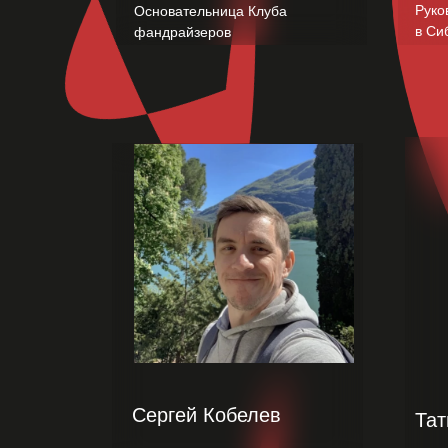
Руко
Основательница Клуба
в Си
фандрайзеров
Сергей Кобелев
Тат