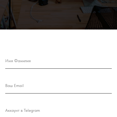
Нажимая кнопку, вы соглашаетесь с
политикой обработки
персональных данных
Отправить →
Имя Фамилия
Ваш Email
Аккаунт в Telegram