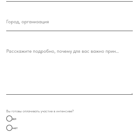
Город, организация
Расскажите подробно, почему для вас важно принять участие в интенсиве
Вы готовы оплачивать участие в интенсиве?
да
нет