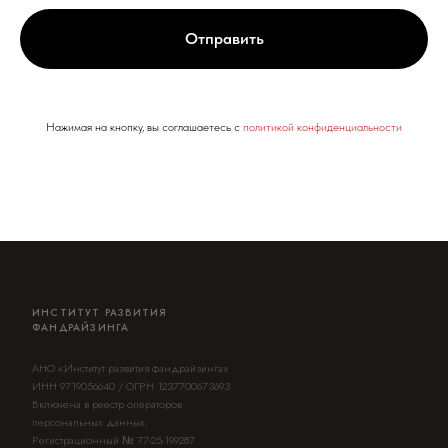
Отправить
Нажимая на кнопку, вы соглашаетесь c
политикой конфиденциальности
ИНСТИТУТ РАЗВИТИЯ
ФАНДРАЙЗИНГА
АНО «Институт развития фандрайзинга»
ИНН 9719056640 / ОГРН 1237700673693
Включена в реестр операторов
персональных данных.
Регистрационный № 77-25-199287