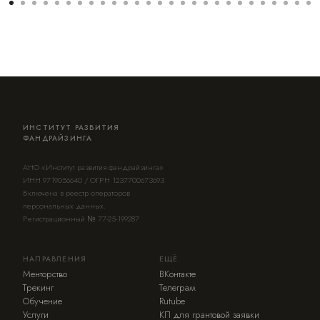
ИНСТИТУТ РАЗВИТИЯ
ФАНДРАЙЗИНГА
АНО «Институт развития фандрайзинга»
ИНН 9719056640 / ОГРН 1237700673693
Включена в реестр операторов
персональных данных.
Регистрационный № 77-25-199287
НАПРАВЛЕНИЯ
ЕЩЁ
Менторство
ВКонтакте
Трекинг
Телеграм
Обучение
Rutube
Услуги
КП для грантовой заявки